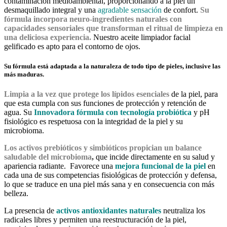
contaminación medioambiental, proporcionando a la piel un
desmaquillado integral y una
agradable sensación
de confort.
Su
fórmula incorpora neuro-ingredientes naturales con
capacidades sensoriales que transforman el ritual de limpieza en
una deliciosa experiencia.
Nuestro aceite limpiador facial
gelificado es apto para el contorno de ojos.
Su fórmula está adaptada a la naturaleza de todo tipo de pieles, inclusive las
más maduras.
Limpia a la vez que protege los lípidos esenciales
de la piel, para
que esta cumpla con sus funciones de protección y retención de
agua.
Su
Innovadora fórmula con tecnología probiótica
y pH
fisiológico es respetuosa con la integridad de la piel y su
microbioma.
Los activos prebióticos y simbióticos propician un balance
saludable del microbioma
,
que incide directamente en su salud y
apariencia radiante.
Favorece una
mejora funcional de la piel
en
cada una de sus competencias fisiológicas de protección y defensa,
lo que se traduce en una piel más sana y en consecuencia con más
belleza.
La presencia de
activos antioxidantes naturales
neutraliza los
radicales libres y permiten una reestructuración de la piel,