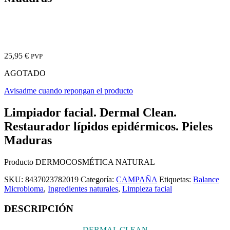
25,95
€
PVP
AGOTADO
Avisadme cuando repongan el producto
Limpiador facial. Dermal Clean.
Restaurador lípidos epidérmicos. Pieles
Maduras
Producto DERMOCOSMÉTICA NATURAL
SKU:
8437023782019
Categoría:
CAMPAÑA
Etiquetas:
Balance
Microbioma
,
Ingredientes naturales
,
Limpieza facial
DESCRIPCIÓN
DERMAL CLEAN