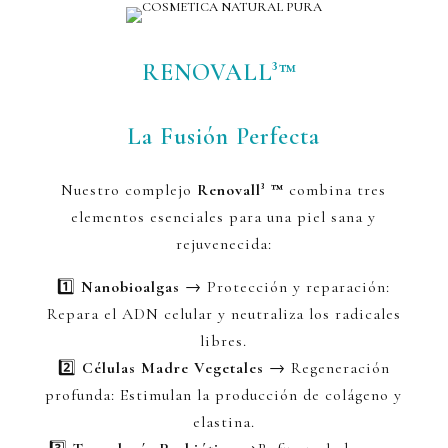
RENOVALL³™
RENOVALL³™
La Fusión Perfecta
Nuestro complejo
Renovall³ ™
combina tres
elementos esenciales para una piel sana y
rejuvenecida:
1️⃣
Nanobioalgas
→ Protección y reparación:
Repara el ADN celular y neutraliza los radicales
libres.
2️⃣
Células Madre Vegetales
→ Regeneración
profunda: Estimulan la producción de colágeno y
elastina.