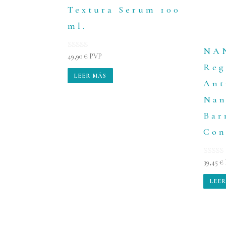
Textura Serum 100
ml.
NA
Valorado con
49,90
€
PVP
5.00
Reg
de 5
LEER MÁS
Ant
Nan
Bar
Con
Valora
39,45
€
5.00
de 5
LEER