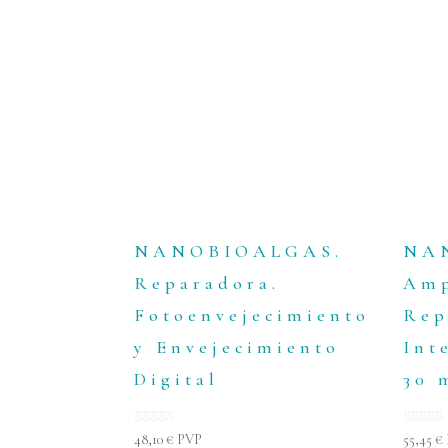
NANOBIOALGAS.
NA
Reparadora.
Amp
Fotoenvejecimiento
Rep
y Envejecimiento
Int
Digital
30 
Valorado con
Valora
48,10
€
PVP
55,45
€