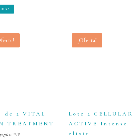
 MÁS
ferta!
¡Oferta!
e de 2 VITAL
Lote 2 CELLULAR
IN TREATMENT
ACTIVE Intense
elixir
El
El
72,76
€
PVP