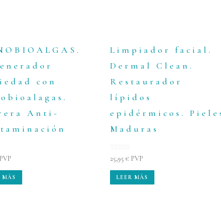
NOBIOALGAS.
Limpiador facial.
enerador
Dermal Clean.
iedad con
Restaurador
obioalagas.
lípidos
rera Anti-
epidérmicos. Piele
taminación
Maduras
do con
Valorado con
PVP
25,95
€
PVP
5.00
de 5
 MÁS
LEER MÁS