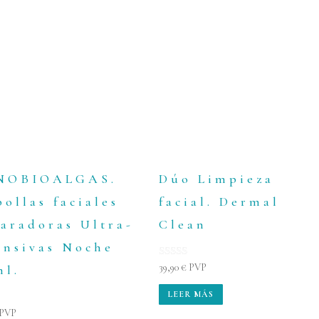
NOBIOALGAS.
Dúo Limpieza
ollas faciales
facial. Dermal
aradoras Ultra-
Clean
ensivas Noche
Valorado con
39,90
€
PVP
ml.
5.00
de 5
LEER MÁS
do con
PVP