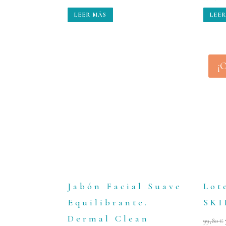
5.00
5.00
de 5
de 5
LEER MÁS
LEER
¡O
Jabón Facial Suave
Lot
Equilibrante.
SK
Dermal Clean
99,80
€