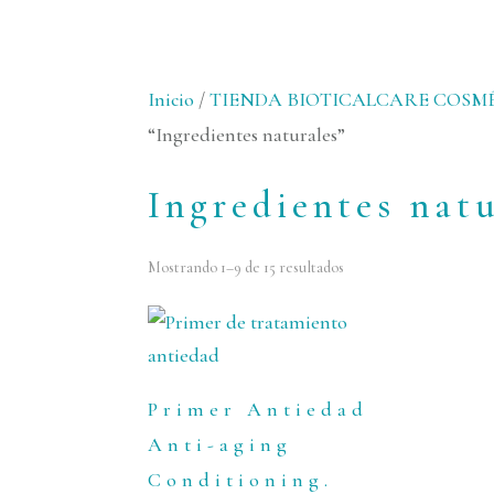
Inicio
/
TIENDA BIOTICALCARE COS
“Ingredientes naturales”
Ingredientes nat
Ordenado
Mostrando 1–9 de 15 resultados
por
puntuación
media
Primer Antiedad
Anti-aging
Conditioning.