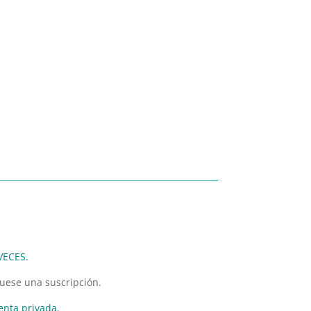
VECES.
fuese una suscripción.
enta privada.