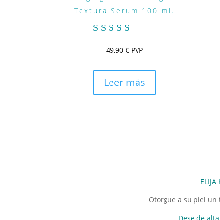
Textura Serum 100 ml.
Valorado
49,90
€
PVP
con
5.00
de 5
Leer más
ELIJA
Otorgue a su piel un 
Dese de alta