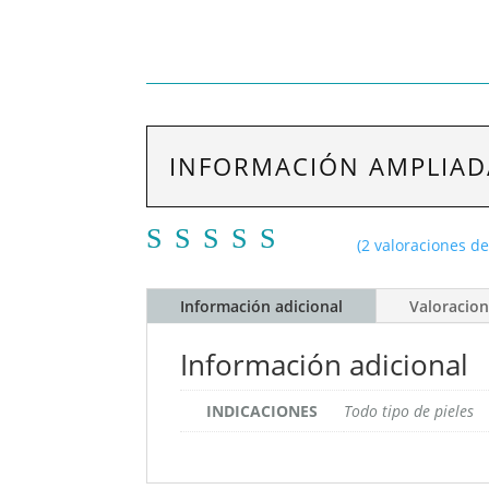
INFORMACIÓN AMPLIAD
(
2
valoraciones de 
Valorad
o con
Información adicional
Valoracion
5.00
de
Información adicional
5 en
base a
INDICACIONES
Todo tipo de pieles
valoraci
ones de
clientes