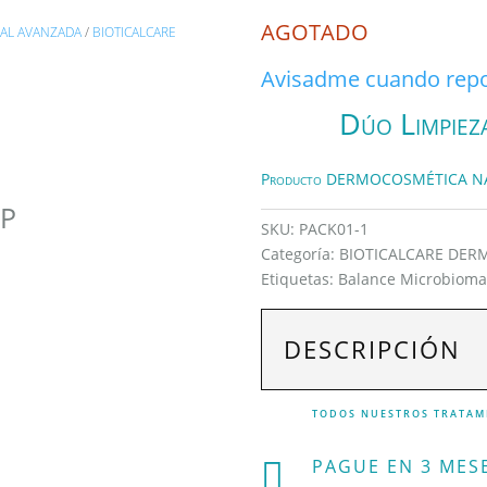
AGOTADO
RAL AVANZADA
/
BIOTICALCARE
Avisadme cuando repo
Dúo Limpiez
Producto DERMOCOSMÉTICA N
VP
SKU:
PACK01-1
Categoría:
BIOTICALCARE DER
Etiquetas:
Balance Microbiom
DESCRIPCIÓN
TODOS NUESTROS TRATAM
PAGUE EN 3 MESE
