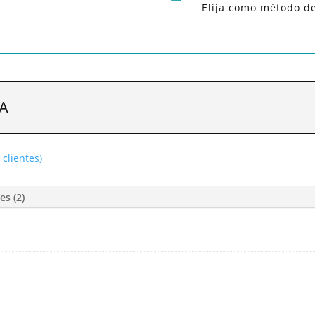
Elija como método d
A
clientes)
es (2)