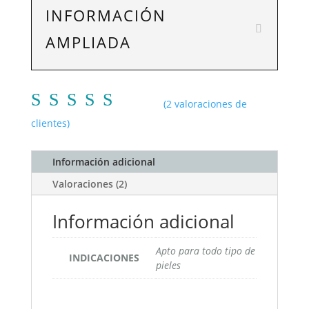
INFORMACIÓN
AMPLIADA
(
2
valoraciones de
Valorad
clientes)
o con
5.00
de
Información adicional
5 en
Valoraciones (2)
base a
valoraci
Información adicional
ones de
clientes
Apto para todo tipo de
INDICACIONES
pieles