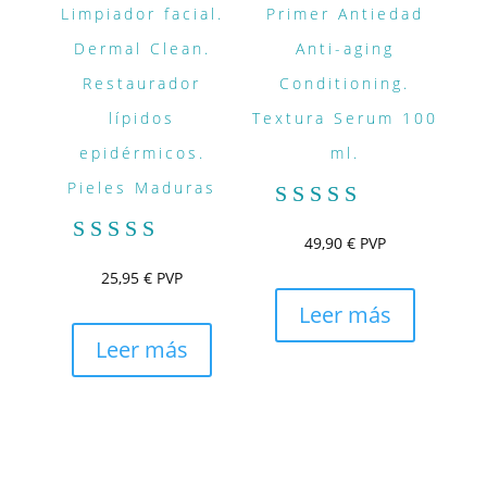
Limpiador facial.
Primer Antiedad
Dermal Clean.
Anti-aging
Restaurador
Conditioning.
lípidos
Textura Serum 100
epidérmicos.
ml.
Pieles Maduras
Valorado
49,90
€
PVP
con
Valorado
5.00
25,95
€
PVP
con
de 5
5.00
Leer más
de 5
Leer más